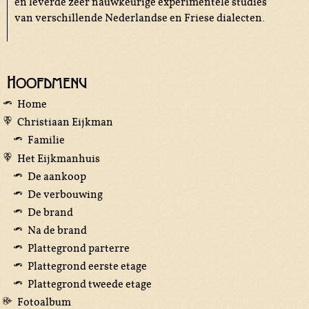
en leverde zeer nauwkeurige experimentele studies
van verschillende Nederlandse en Friese dialecten.
Hoofdmenu
Home
Christiaan Eijkman
Familie
Het Eijkmanhuis
De aankoop
De verbouwing
De brand
Na de brand
Plattegrond parterre
Plattegrond eerste etage
Plattegrond tweede etage
Fotoalbum