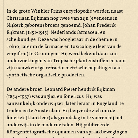
In de grote Winkler Prins encyclopedie worden naast
Christiaan Eijkman nog twee van zijn (eveneens in
Nijkerk geboren) broers genoemd: Johan Frederik
Eijkman (1851-1915), Nederlands farmaceut en
scheikundige. Deze was hoogleraar in de chemie in
Tokio, later in de farmacie en toxicologie (leer van de
vergiften) te Groningen. Hij werd bekend door zijn
onderzoekingen van Tropische plantenstoffen en door
zijn nauwkeurige refractormetrische bepalingen aan
synthetische organische producten.
De andere broer: Leonard Pieter hendrik Eijkman
(1854-1937) was anglist en foneticus. Hij was
aanvankelijk onderwijzer, later leraar in Engeland, te
Leiden en te Amsterdam. Hij beijverde zich om de
fonetiek (klankleer) als grondslag in te voeren bij het
onderwijs in de moderne talen. Hij publiceerde
Röntgenfotografische opnamen van spraakbewegingen